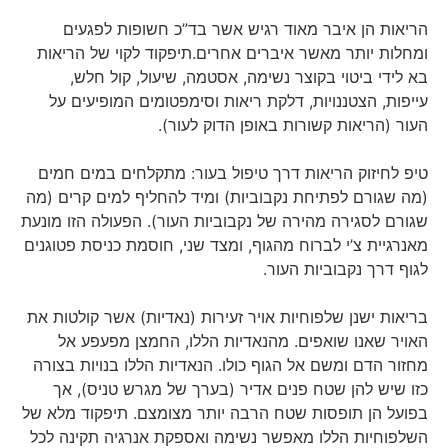
הריאות הן איבר מאוד רגיש אשר בד”כ חשופות לפגעים
ומחלות יותר מאשר איברים אחרים.תיפקוד לקוי של הריאות
בא לידי ביטוי בקוצר נשימה, אסטמה, שיעול, קול חלש,
עייפות, הצטננויות, דלקת ריאות וסימפטומים המופיעים על
העור (הריאות קשורות באופן הדוק לעור).
טיפ לחיזוק הריאות דרך טיפול בעור: מתקלחים במים חמים
(מה שגורם לפתיחת נקבוביות) ומיד להחליף למים קרים (מה
שגורם לסגירה מהירה של נקבוביות העור). הפעולה הזו מונעת
מאנרגיית צ’י לברוח מהגוף, ומצד שני, חוסמת כניסת פטוגנים
לגוף דרך נקבוביות העור.
בריאות ישנן שלפוחיות אויר זעירות (נאדיות) אשר קולטות את
האויר שאנו שואפים. מהנאדיות הללו, החמצן מפעפע אל
מחזור הדם ומשם אל הגוף כולו. הנאדיות הללו בנויות בצורה
כזו שיש להן שטח פנים אדיר (בערך של מגרש טניס), אך
בפועל הן תופסות שטח הרבה יותר מצומצם. תיפקוד מלא של
השלפוחיות הללו מאפשר נשימה ואספקת אנרגיה תקינה לכל